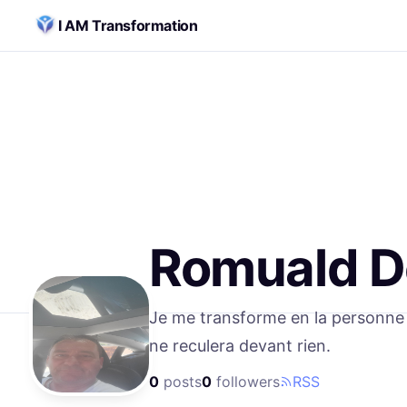
Skip to content
I AM Transformation
Romuald 
Je me transforme en la personne 
ne reculera devant rien.
0
posts
0
followers
RSS